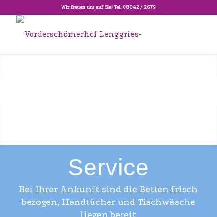
Wir freuen uns auf Sie! Tel. 08042 / 2679
1
2
3
4
5
Service
Bei Ihrer Ankunft sind die Betten frisch
bezogen, Handtücher und Tischwäsche
liegen bereit