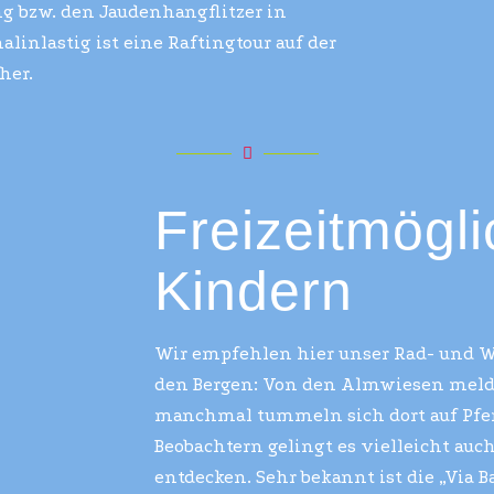
ng bzw. den Jaudenhangflitzer in
inlastig ist eine Raftingtour auf der
her.
Freizeitmögli
Kindern
Wir empfehlen hier unser Rad- und W
den Bergen: Von den Almwiesen melde
manchmal tummeln sich dort auf Pferd
Beobachtern gelingt es vielleicht auc
entdecken. Sehr bekannt ist die „Via B