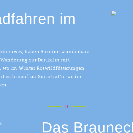
dfahren im
 Höhenweg haben Sie eine wunderbare
ine Wanderung zur Denkalm mit
, wo im Winter Rotwildfütterungen
eht es hinauf zur Sunntrat’n, wo im
hen.
Das Braunec